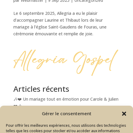
par
Webmaster
|
9 Sep 2025
|
Uncategorized
Le 6 septembre 2025, Allegria a eu le plaisir
d’accompagner Laurine et Thibaut lors de leur
mariage à l’église Saint-Gaudens de Fouras, une
cérémonie émouvante et remplie de joie.
Articles récents
🎶❤️ Un mariage tout en émotion pour Carole & Julien
❤️🎶
Gérer le consentement
Merci Royan ! Quelle soirée incroyable à la salle Jean
Gabin !
Pour offrir les meilleures expériences, nous utilisons des technologies
La magie du gospel a illuminé le marché de Noël de
telles que les cookies pour stocker et/ou accéder aux informations