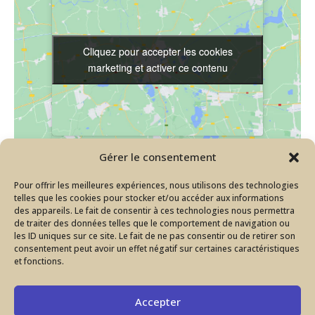
Cliquez pour accepter les cookies
Cliquez pour accepter les cookies
marketing et activer ce contenu
marketing et activer ce contenu
Gérer le consentement
LIEU
Pour offrir les meilleures expériences, nous utilisons des technologies
telles que les cookies pour stocker et/ou accéder aux informations
ROYAN – Salle Jean Gabin
des appareils. Le fait de consentir à ces technologies nous permettra
de traiter des données telles que le comportement de navigation ou
112 Rue Gambetta
les ID uniques sur ce site. Le fait de ne pas consentir ou de retirer son
Royan
,
17200
+ Google Map
consentement peut avoir un effet négatif sur certaines caractéristiques
et fonctions.
Concert choeur – Nieul le Virouil (17)
Mariage à Talmont
Accepter