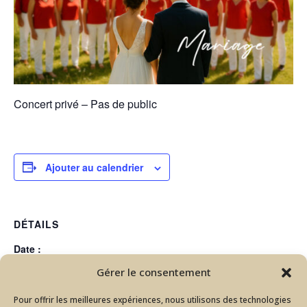
Concert privé – Pas de public
Ajouter au calendrier
DÉTAILS
Date :
13 juin
Gérer le consentement
Heure :
Pour offrir les meilleures expériences, nous utilisons des technologies
16:30 - 17:30